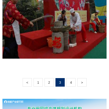
<
1
2
3
4
>