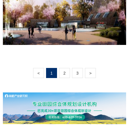
<
1
2
3
>