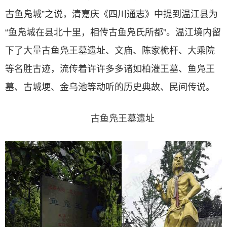
古鱼凫城”之说，清嘉庆《四川通志》中提到温江县为
“鱼凫城在县北十里，相传古鱼凫氏所都”。温江境内留
下了大量古鱼凫王墓遗址、文庙、陈家桅杆、大乘院
等名胜古迹，流传着许许多多诸如柏灌王墓、鱼凫王
墓、古城埂、金乌池等动听的历史典故、民间传说。
古鱼凫王墓遗址