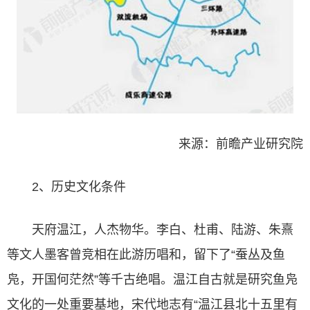
来源：前瞻产业研究院
2、历史文化条件
天府温江，人杰物华。李白、杜甫、陆游、朱熹
等文人墨客曾竞相在此游历唱和，留下了“蚕丛及鱼
凫，开国何茫然”等千古绝唱。温江自古就是研究鱼凫
文化的一处重要基地，宋代地志有“温江县北十五里有