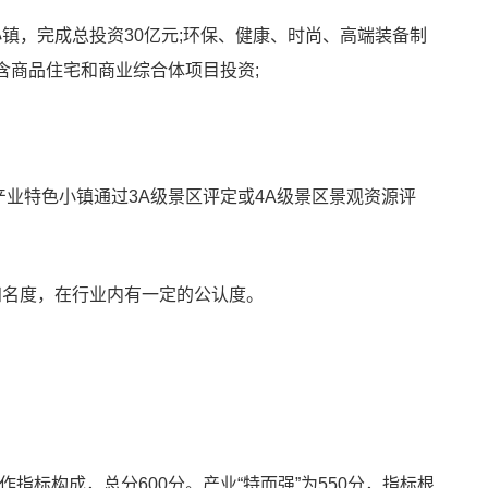
小镇
，完成总投资30亿元;环保、健康、时尚、高端装备制
含商品住宅和商业综合体项目投资;
产业特色小镇通过3A级景区评定或4A级景区景观资源评
知名度，在行业内有一定的公认度。
作指标构成，总分600分。产业“特而强”为550分，指标根