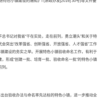
进
特色小镇建设
的通知》I (浙政办发[2016] 30号)等文件要
总书记对我省“干在实处，走在前列，勇立潮头”和关于特
会突出“改革强省、创新强省、开放强省、人才强省”工作
小镇建设的务实之举。开展特色小镇验收命名工作，有利于
，形成“创建一批、培育一批、验收命名一批”的特色小镇
前列。
，出台验收办法与命名率先达标的特色小镇，进一步推动全