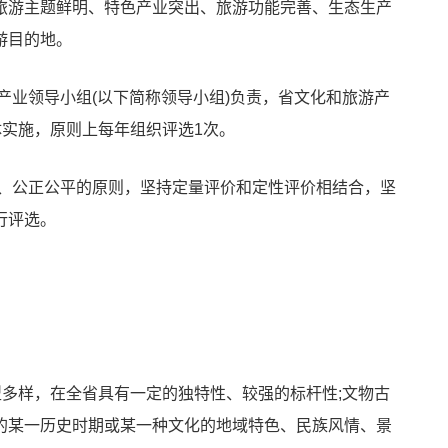
旅游
主题鲜明、特色产业突出、旅游功能完善、生态生产
游目的地。
产业领导小组(以下简称领导小组)负责，省文化和旅游产
体实施，原则上每年组织评选1次。
平、公正公平的原则，坚持定量评价和定性评价相结合，坚
行评选。
型多样，在全省具有一定的独特性、较强的标杆性;文物古
的某一历史时期或某一种文化的地域特色、民族风情、景