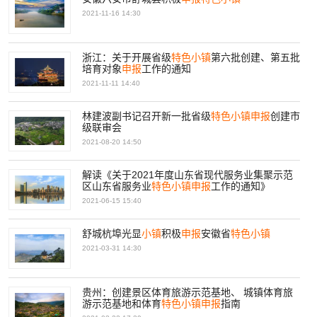
2021-11-16 14:30
浙江：关于开展省级
特色
小镇
第六批创建、第五批
培育对象
申报
工作的通知
2021-11-11 14:40
林建波副书记召开新一批省级
特色
小镇
申报
创建市
级联审会
2021-08-20 14:50
解读《关于2021年度山东省现代服务业集聚示范
区山东省服务业
特色
小镇
申报
工作的通知》
2021-06-15 15:40
舒城杭埠光显
小镇
积极
申报
安徽省
特色
小镇
2021-03-31 14:30
贵州：创建景区体育旅游示范基地、 城镇体育旅
游示范基地和体育
特色
小镇
申报
指南