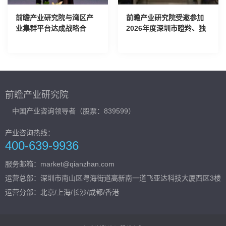
前瞻产业研究院与湾区产
前瞻产业研究院受邀参加
业集群平台达成战略合
2026年度深圳市瞪羚、独
作，刘珊源受聘为特聘专
角兽企业专家评价委员会
家
评审会议
前瞻产业研究院
中国产业咨询领导者（股票：839599）
产业咨询热线：
400-639-9936
服务邮箱：market@qianzhan.com
运营总部：
深圳市南山区粤海街道高新南一道飞亚达科技大厦西区3楼
运营分部：北京/上海/长沙/成都/香港