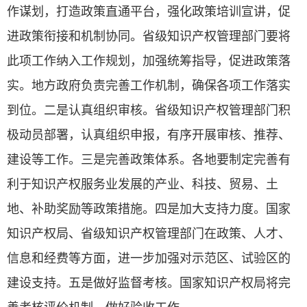
作谋划，打造政策直通平台，强化政策培训宣讲，促
进政策衔接和机制协同。省级知识产权管理部门要将
此项工作纳入工作规划，加强统筹指导，促进政策落
实。地方政府负责完善工作机制，确保各项工作落实
到位。二是认真组织审核。省级知识产权管理部门积
极动员部署，认真组织申报，有序开展审核、推荐、
建设等工作。三是完善政策体系。各地要制定完善有
利于知识产权服务业发展的产业、科技、贸易、土
地、补助奖励等政策措施。四是加大支持力度。国家
知识产权局、省级知识产权管理部门在政策、人才、
信息和经费等方面，进一步加强对示范区、试验区的
建设支持。五是做好监督考核。国家知识产权局将完