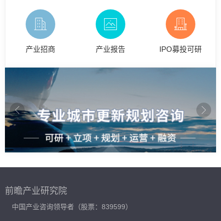
产业招商
产业报告
IPO募投可研
前瞻产业研究院
中国产业咨询领导者（股票：839599）