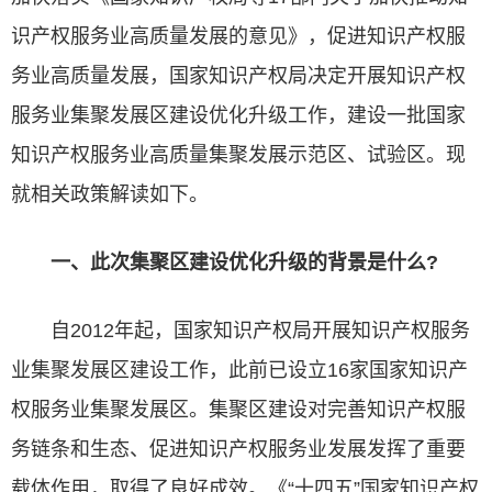
识产权服务业高质量发展的意见》，促进知识产权服
务业高质量发展，国家知识产权局决定开展知识产权
服务业集聚发展区建设优化升级工作，建设一批国家
知识产权服务业高质量集聚发展示范区、试验区。现
就相关政策解读如下。
一、此次集聚区建设优化升级的背景是什么?
自2012年起，国家知识产权局开展知识产权服务
业集聚发展区建设工作，此前已设立16家国家知识产
权服务业集聚发展区。集聚区建设对完善知识产权服
务链条和生态、促进知识产权服务业发展发挥了重要
载体作用，取得了良好成效。《“十四五”国家知识产权