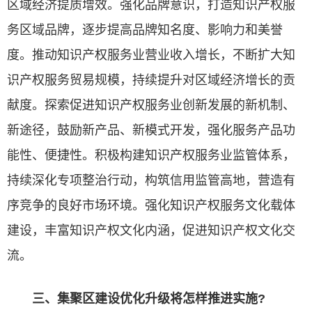
区域经济提质增效。强化品牌意识，打造知识产权服
务区域品牌，逐步提高品牌知名度、影响力和美誉
度。推动知识产权服务业营业收入增长，不断扩大知
识产权服务贸易规模，持续提升对区域经济增长的贡
献度。探索促进知识产权服务业创新发展的新机制、
新途径，鼓励新产品、新模式开发，强化服务产品功
能性、便捷性。积极构建知识产权服务业监管体系，
持续深化专项整治行动，构筑信用监管高地，营造有
序竞争的良好市场环境。强化知识产权服务文化载体
建设，丰富知识产权文化内涵，促进知识产权文化交
流。
三、集聚区建设优化升级将怎样推进实施?