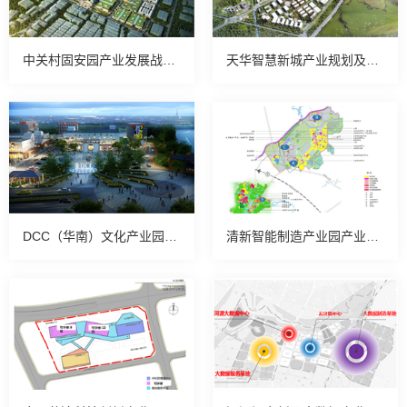
中关村固安园产业发展战略规划及产业定位研究
天华智慧新城产业规划及概念规划案例
DCC（华南）文化产业园产业发展规划案例
清新智能制造产业园产业规划项目案例