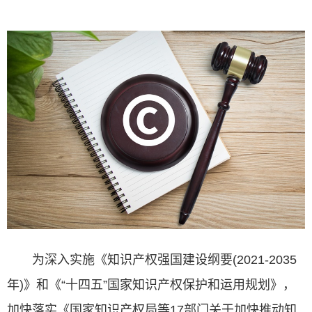
为深入实施《知识产权强国建设纲要(2021-2035
年)》和《“十四五”国家知识产权保护和运用规划》，
加快落实《国家知识产权局等17部门关于加快推动知