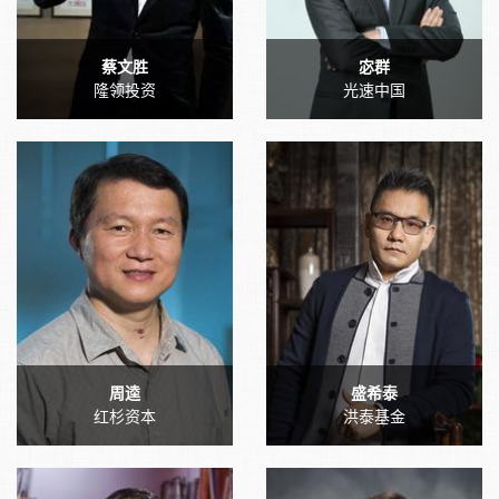
蔡文胜
宓群
隆领投资
光速中国
周逵
盛希泰
红杉资本
洪泰基金