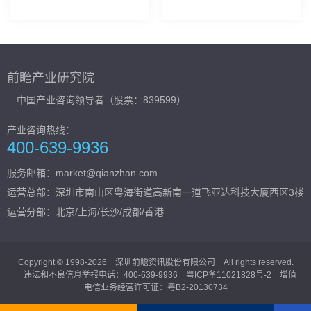
作，刘珊源受聘为特聘专
则，企业家该如何“抬头看
家
天”
前瞻产业研究院
中国产业咨询领导者（股票：839599）
产业咨询热线：
400-639-9936
服务邮箱：market@qianzhan.com
运营总部：
深圳市南山区粤海街道高新南一道飞亚达科技大厦西区3楼
运营分部：北京/上海/长沙/成都/香港
Copyright © 1998-2026 深圳前瞻资讯股份有限公司 All rights reserved.
违法和不良信息举报电话：400-639-9936
粤ICP备11021828号-2
增值
电信业务经营许可证：粤B2-20130734