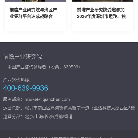
前瞻产业研究院与湾区产
前瞻产业研究院受邀参加
业集群平台达成战略合
2026年度深圳市瞪羚、独
作，刘珊源受聘为特聘专
角兽企业专家评价委员会
家
评审会议
前瞻产业研究院
中国产业咨询领导者（股票：839599）
产业咨询热线：
400-639-9936
服务邮箱：market@qianzhan.com
运营总部：
深圳市南山区粤海街道高新南一道飞亚达科技大厦西区3楼
运营分部：北京/上海/长沙/成都/香港