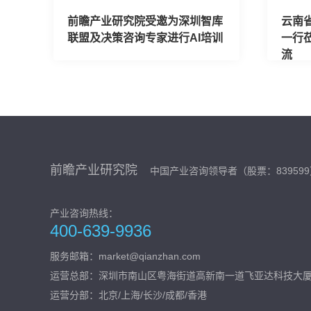
前瞻产业研究院受邀为深圳智库
云南
联盟及决策咨询专家进行AI培训
一行
流
前瞻产业研究院
中国产业咨询领导者（股票：839599
产业咨询热线：
400-639-9936
服务邮箱：market@qianzhan.com
运营总部：
深圳市南山区粤海街道高新南一道飞亚达科技大厦
运营分部：北京/上海/长沙/成都/香港